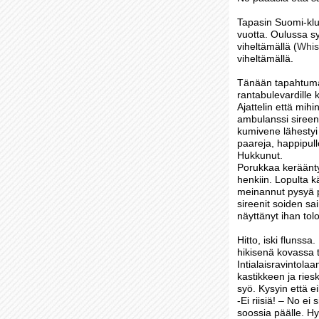
Tapasin Suomi-klu
vuotta. Oulussa sy
viheltämällä (
Whis
viheltämällä.
Tänään tapahtumari
rantabulevardille 
Ajattelin että mihi
ambulanssi sireeni
kumivene lähestyi r
paareja, happipull
Hukkunut.
Porukkaa kerääntyi
henkiin. Lopulta k
meinannut pysyä pa
sireenit soiden s
näyttänyt ihan tolo
Hitto, iski flunss
hikisenä kovassa t
Intialaisravintola
kastikkeen ja riesk
syö. Kysyin että ei
-Ei riisiä! – No ei
soossia päälle. Hy