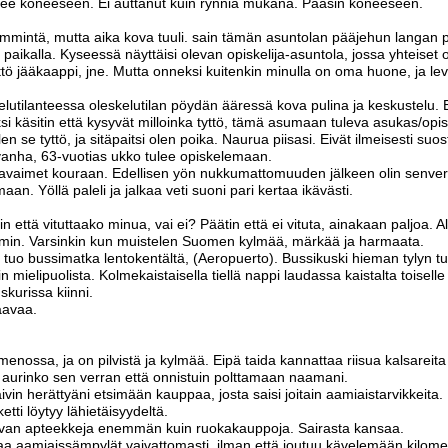
ee koneeseen. Ei auttanut kuin rynniä mukana. Pääsin koneeseen.
mmintä, mutta aika kova tuuli. sain tämän asuntolan pääjehun langan 
en paikalla. Kyseessä näyttäisi olevan opiskelija-asuntola, jossa yhteiset
ttö jääkaappi, jne. Mutta onneksi kuitenkin minulla on oma huone, ja le
elutilanteessa oleskelutilan pöydän ääressä kova pulina ja keskustelu
i käsitin että kysyvät milloinka tyttö, tämä asumaan tuleva asukas/opi
len se tyttö, ja sitäpaitsi olen poika. Naurua piisasi. Eivät ilmeisesti suo
vanha, 63-vuotias ukko tulee opiskelemaan.
ja avaimet kouraan. Edellisen yön nukkumattomuuden jälkeen olin senver
aan. Yöllä paleli ja jalkaa veti suoni pari kertaa ikävästi.
n että vituttaako minua, vai ei? Päätin että ei vituta, ainakaan paljoa. A
min. Varsinkin kun muistelen Suomen kylmää, märkää ja harmaata.
a tuo bussimatka lentokentältä, (Aeropuerto). Bussikuski hieman tylyn tu
in mielipuolista. Kolmekaistaisella tiellä nappi laudassa kaistalta toisell
skurissa kiinni.
aavaa.
enossa, ja on pilvistä ja kylmää. Eipä taida kannattaa riisua kalsareita
i aurinko sen verran että onnistuin polttamaan naamani.
ivin herättyäni etsimään kauppaa, josta saisi joitain aamiaistarvikkeita.
tti löytyy lähietäisyydeltä.
evan apteekkeja enemmän kuin ruokakauppoja. Sairasta kansaa.
aa aamiaissämpylät vaivattomasti, ilman että joutuu kävelemään kilomet