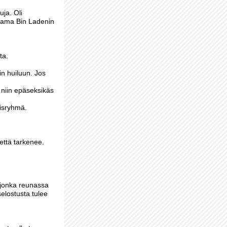
uja. Oli
 Osama Bin Ladenin
ta.
in huiluun. Jos
t niin epäseksikäs
aisryhmä.
 että tarkenee.
, jonka reunassa
selostusta tulee