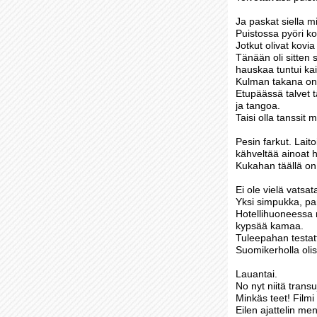
Ja paskat siella m
Puistossa pyöri kou
Jotkut olivat kovi
Tänään oli sitten 
hauskaa tuntui kai
Kulman takana on
Etupäässä talvet t
ja tangoa.
Taisi olla tanssit
Pesin farkut. Lait
kähveltää ainoat 
Kukahan täällä o
Ei ole vielä vatsa
Yksi simpukka, par
Hotellihuoneessa 
kypsää kamaa.
Tuleepahan testatt
Suomikerholla olisi
Lauantai.
No nyt niitä transu
Minkäs teet! Filmi
Eilen ajattelin m