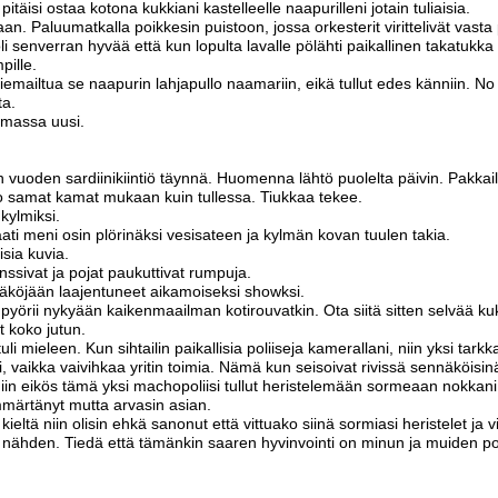
 pitäisi ostaa kotona kukkiani kastelleelle naapurilleni jotain tuliaisia.
an. Paluumatkalla poikkesin puistoon, jossa orkesterit virittelivät vasta
li senverran hyvää että kun lopulta lavalle pölähti paikallinen takatukka
mpille.
 siemailtua se naapurin lahjapullo naamariin, eikä tullut edes känniin. 
ta.
amassa uusi.
 vuoden sardiinikiintiö täynnä. Huomenna lähtö puolelta päivin. Pakkai
 samat kamat mukaan kuin tullessa. Tiukkaa tekee.
kylmiksi.
aati meni osin plörinäksi vesisateen ja kylmän kovan tuulen takia.
sia kuvia.
anssivat ja pojat paukuttivat rumpuja.
näköjään laajentuneet aikamoiseksi showksi.
pyörii nykyään kaikenmaailman kotirouvatkin. Ota siitä sitten selvää ku
at koko jutun.
tuli mieleen. Kun sihtailin paikallisia poliiseja kamerallani, niin yksi tar
aikka vaivihkaa yritin toimia. Nämä kun seisoivat rivissä sennäköisinä 
Niin eikös tämä yksi machopoliisi tullut heristelemään sormeaan nokkani 
märtänyt mutta arvasin asian.
kieltä niin olisin ehkä sanonut että vittuako siinä sormiasi heristelet ja vi
n nähden. Tiedä että tämänkin saaren hyvinvointi on minun ja muiden p