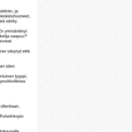
päähän, ja
 oleskeluhuoneet,
veä sänky.
. En ymmärtänyt
skelija saapuu?
stuneet
ran väsynyt että
lan siten
ntuinen tyyppi,
e poukkoillessa
 ollenkaan.
 Puhelinkopin
rikaupalla.