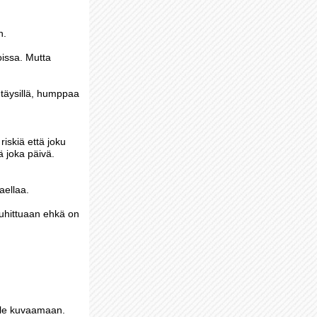
n.
oissa. Mutta
 täysillä, humppaa
riskiä että joku
 joka päivä.
aellaa.
muhittuaan ehkä on
alle kuvaamaan.