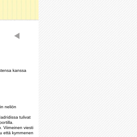
astensa kanssa
in neliön
dridissa tulivat
rtilla.
n. Viimeinen viesti
ettu että kymmenen