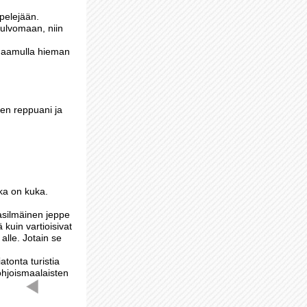
 pelejään.
 ulvomaan, niin
No aamulla hieman
len reppuani ja
ka on kuka.
kkasilmäinen jeppe
kuin vartioisivat
alle. Jotain se
atonta turistia
ohjoismaalaisten