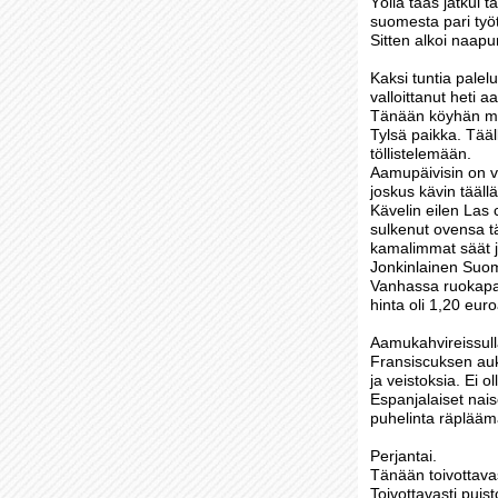
Yöllä taas jatkui
suomesta pari työt
Sitten alkoi naapu
Kaksi tuntia palelu
valloittanut heti 
Tänään köyhän mieh
Tylsä paikka. Tääll
töllistelemään.
Aamupäivisin on vi
joskus kävin täällä
Kävelin eilen Las 
sulkenut ovensa tä
kamalimmat säät ja
Jonkinlainen Suomi
Vanhassa ruokapaika
hinta oli 1,20 eur
Aamukahvireissulla
Fransiscuksen auki
ja veistoksia. Ei 
Espanjalaiset nais
puhelinta räplääm
Perjantai.
Tänään toivottavas
Toivottavasti puist