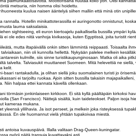
 tämä palmunkaatosavotta. Moottorisaha huutaa koko yön. Olisi kannatta
öntä metsuria, niin homma olisi hoidettu.
rihuoneesta kuulua naisen ääntelyä siihen malliin että minä otin unipiller
a rannalla. Hotellin minikattoterassilla ei auringonotto onnistunut, koska
aamusta lauma saksalaisia.
en sightseeing, eli euron kiertoajelu paikallisella bussilla ympäri kylä
ä ei ole edes niitä vanhoja kivikasoja, kuten Egyptissä, joita turistit rie
ileätä, mutta iltapäivällä onkin sitten lämmintä reippaasti. Toisaalta ihm
 talviaikaan, niin oli kunnolla hellettä. Nykyään palelee melkein kesälläk
cantaresin kulmille, siis sinne turistikaupunginosaan. Matka oli aika pitk
ltä talvelta. Talviasukit muuttaneet Suomeen. Mitä helevettiä ne siellä
 kelit.
-baari rantakadulla, ja olihan siellä joku suomalainen turisti jo örisem
ssani ei tarjoiltu ruokaa. Ajoin sitten bussilla takaisin majapaikalleni, 
oa. Niin halpaa ettei kannata kävellä ollenkaan.
ni törmäsin jonkinlaiseen kirkkoon. Ei sitä kyllä päältäpäin kirkoksi ha
olla (San Francisco). Nättejä sisältä, kuin taideteokset. Paljon isoja h
ollut kameraa mukana.
et yleensä ylilihavia. Ja isot perseet, ja melkein joka risteyksessä tupa
ässsä. En ole huomannut vielä yhtään tupakoivaa miestä.
ti antoisa kuvauspäivä. Illalla valitaan Drag-Queen-kuningatar.
ossa pyörii näitä transuja kuvattavaksi asti.