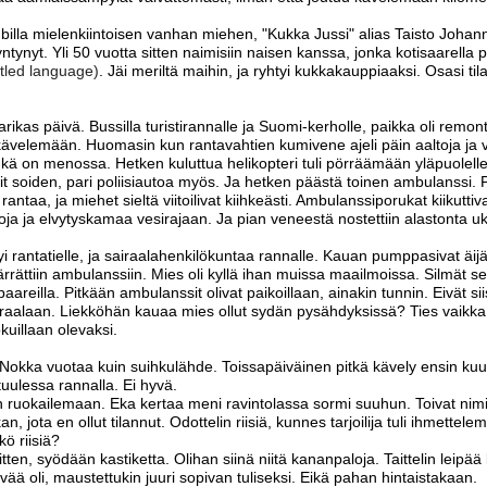
billa mielenkiintoisen vanhan miehen, "Kukka Jussi" alias Taisto Johan
ntynyt. Yli 50 vuotta sitten naimisiin naisen kanssa, jonka kotisaarella
tled language)
. Jäi meriltä maihin, ja ryhtyi kukkakauppiaaksi. Osasi til
kas päivä. Bussilla turistirannalle ja Suomi-kerholle, paikka oli remon
kävelemään. Huomasin kun rantavahtien kumivene ajeli päin aaltoja ja väi
nkä on menossa. Hetken kuluttua helikopteri tuli pörräämään yläpuolelle. L
t soiden, pari poliisiautoa myös. Ja hetken päästä toinen ambulanssi. 
antaa, ja miehet sieltä viitoilivat kiihkeästi. Ambulanssiporukat kiikuttiv
oja ja elvytyskamaa vesirajaan. Ja pian veneestä nostettiin alastonta u
 rantatielle, ja sairaalahenkilökuntaa rannalle. Kauan pumppasivat äijää
ärrättiin ambulanssiin. Mies oli kyllä ihan muissa maailmoissa. Silmät se
areilla. Pitkään ambulanssit olivat paikoillaan, ainakin tunnin. Eivät si
airaalaan. Liekköhän kauaa mies ollut sydän pysähdyksissä? Ties vaikk
kuillaan olevaksi.
a. Nokka vuotaa kuin suihkulähde. Toissapäiväinen pitkä kävely ensin ku
uulessa rannalla. Ei hyvä.
an ruokailemaan. Eka kertaa meni ravintolassa sormi suuhun. Toivat nimi
an, jota en ollut tilannut. Odottelin riisiä, kunnes tarjoilija tuli ihmette
kö riisiä?
 sitten, syödään kastiketta. Olihan siinä niitä kananpaloja. Taittelin leipää 
vää oli, maustettukin juuri sopivan tuliseksi. Eikä pahan hintaistakaan.