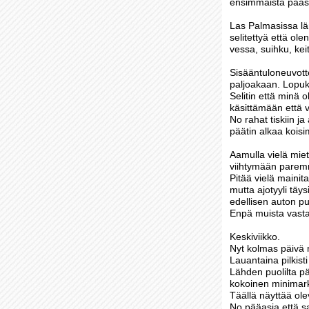
ensimmäistä pääs
Las Palmasissa lä
selitettyä että ol
vessa, suihku, kei
Sisääntuloneuvott
paljoakaan. Lopuks
Selitin että minä o
käsittämään että 
No rahat tiskiin 
päätin alkaa koisim
Aamulla vielä mieti
viihtymään parem
Pitää vielä mainit
mutta ajotyyli täys
edellisen auton pu
Enpä muista vast
Keskiviikko.
Nyt kolmas päivä m
Lauantaina pilkist
Lähden puolilta pä
kokoinen minimarke
Täällä näyttää ol
No pääasia että s