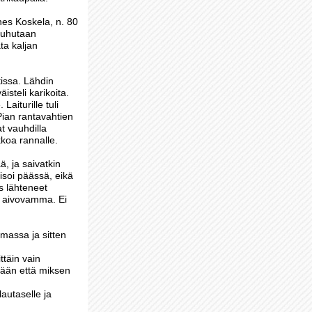
nes Koskela, n. 80
 puhutaan
ata kaljan
tissa. Lähdin
steli karikoita.
aiturille tuli
Pian rantavahtien
at vauhdilla
kkoa rannalle.
, ja saivatkin
isoi päässä, eikä
is lähteneet
a aivovamma. Ei
umassa ja sitten
ttäin vain
lemään että miksen
lautaselle ja