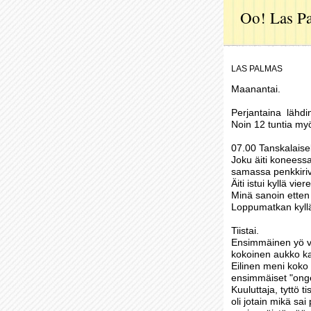
Oo! Las P
LAS PALMAS
Maanantai.
Perjantaina lähdin
Noin 12 tuntia myö
07.00 Tanskalaisel
Joku äiti koneessa
samassa penkkiriv
Äiti istui kyllä vie
Minä sanoin etten
Loppumatkan kyllä 
Tiistai.
Ensimmäinen yö vi
kokoinen aukko kat
Eilinen meni koko 
ensimmäiset "onge
Kuuluttaja, tyttö t
oli jotain mikä sa