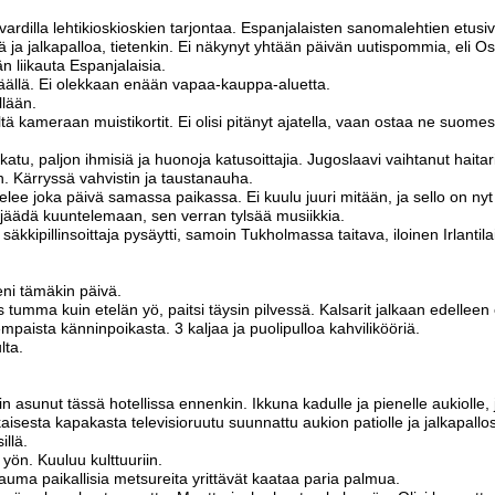
vardilla lehtikioskioskien tarjontaa. Espanjalaisten sanomalehtien etusiv
tä ja jalkapalloa, tietenkin. Ei näkynyt yhtään päivän uutispommia, eli
n liikauta Espanjalaisia.
 täällä. Ei olekkaan enään vapaa-kauppa-aluetta.
llään.
ltä kameraan muistikortit. Ei olisi pitänyt ajatella, vaan ostaa ne suomes
katu, paljon ihmisiä ja huonoja katusoittajia. Jugoslaavi vaihtanut haitar
. Kärryssä vahvistin ja taustanauha.
ttelee joka päivä samassa paikassa. Ei kuulu juuri mitään, ja sello on ny
tsi jäädä kuuntelemaan, sen verran tylsää musiikkia.
äkkipillinsoittaja pysäytti, samoin Tukholmassa taitava, iloinen Irlantil
ni tämäkin päivä.
as tumma kuin etelän yö, paitsi täysin pilvessä. Kalsarit jalkaan edelleen
n tempaista känninpoikasta. 3 kaljaa ja puolipulloa kahvilikööriä.
lta.
sin asunut tässä hotellissa ennenkin. Ikkuna kadulle ja pienelle aukiolle
isesta kapakasta televisioruutu suunnattu aukion patiolle ja jalkapallo
illä.
 yön. Kuuluu kulttuuriin.
uma paikallisia metsureita yrittävät kaataa paria palmua.