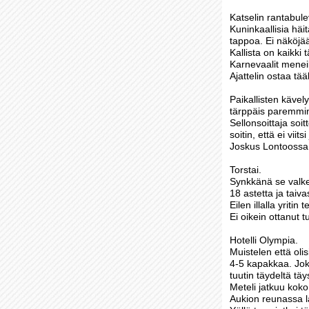
Katselin rantabule
Kuninkaallisia häi
tappoa. Ei näköjää
Kallista on kaikki
Karnevaalit menei
Ajattelin ostaa tää
Paikallisten kävely
tärppäis paremmin
Sellonsoittaja soi
soitin, että ei vii
Joskus Lontoossa s
Torstai.
Synkkänä se valke
18 astetta ja taiv
Eilen illalla yriti
Ei oikein ottanut tu
Hotelli Olympia.
Muistelen että oli
4-5 kapakkaa. Joka
tuutin täydeltä täys
Meteli jatkuu koko
Aukion reunassa la