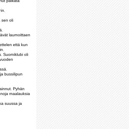
nut palkata
in.
 sen oli
ä.
ntävät laumoittaen
ettelen että kun
in.
ä. Suomiklubi oli
, vuoden
ässä.
ja bussilipun
vainnut. Pyhän
ienoja maalauksia
kka suussa ja