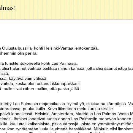
almas!
 Oulusta bussilla kohti Helsinki-Vantaa lentokenttää.
hemmin olin perillä.
la turistilentokoneella kohti Las Palmasia.
 olisi halunnut vaihtaa paikkaa minun kanssa, jotta olisi saanut istua l
issä.
ressä, käytävä vain välissä.
 vaihda, koska olen ostanut ikkunapaikkani.
mulkoilivat siihen malliin, että paska jätkä.
etetty Las Palmasin majapaikassa. kylmä yö, ei ikkunaa kämpässä. Va
onrajassa, puuluukuilla. Kova liikenteen melu kuuluu sisälle.
päivä lennellessä. Helsinki, Amsterdam, Madrid ja Las Palmas. Vasta Ma
lmat". Ihmiset jonottivat tuntia ennen Las Palmasiin menevän koneen po
iskillä, kuulutteli kaikenlaista, pitkiä värssyjä, joista en ymmärtänyt mitää
i porukan ryntäämään luukulle yhtenä hässäkkänä. Niinkuin olisi ilmoit