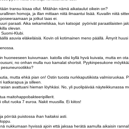
itään transu-kisaa ollut. Mitähän nämä aikataulut oikein on?
rallinen homoja, ja illan mittaan niitä ilmaantui lisää. Kuvailin niitä sitte
a poseeraamaan ja jotkut taas ei.
suuri paraati. Aika sekamelskaa, kun katsojat pyörivät paraatilaisten jal
killa olevan.
 Suomi-Klubi.
äällä asuvia eläkeläisiä. Kovin oli kotimainen meno päällä. Ämyrit huusi
 menossa.
oin huoneeseen kuivumaan. katolla olisi kyllä hyvä kuivata, mutta en ota 
housuni, no onhan mulla nuo kamalat shortsit. Pyykinpesukone möykkää
n pesuneurootikko?
tautia, mutta ehkä pian on! Ostin tuosta nurkkaputiikista valmisruokaa. P
i katkarapua ja silleen.
rasian avattuani hieman löyhkäsi. No, yli puolipäivää näyteikkunassa 
ua maitohappobakteeripillerit.
 ollut ruoka 7 euroa. Nakit muusilla. Ei kiitos!
ja pörrää puistossa ihan haitaksi asti.
 loppu.
ennä nukkumaan hyvissä ajoin että jaksaa herätä aamulla aikaisin rann