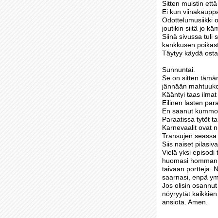
Sitten muistin että
Ei kun viinakauppa
Odottelumusiikki o
joutikin siitä jo kä
Siinä sivussa tuli
kankkusen poikas
Täytyy käydä ost
Sunnuntai.
Se on sitten tämän
jännään mahtuuko
Kääntyi taas ilmat 
Eilinen lasten par
En saanut kummoi
Paraatissa tytöt t
Karnevaalit ovat 
Transujen seassa 
Siis naiset pilasiv
Vielä yksi episodi 
huomasi hommani, v
taivaan portteja. 
saarnasi, enpä ym
Jos olisin osannut 
nöyryytät kaikkie
ansiota. Amen.